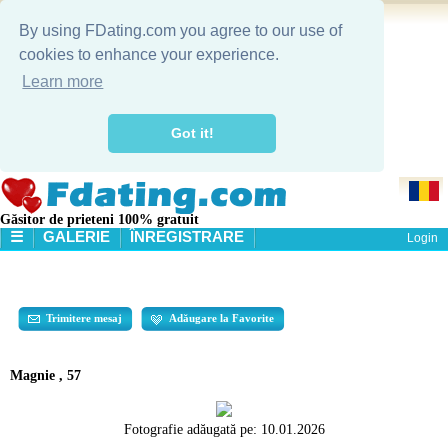
By using FDating.com you agree to our use of
cookies to enhance your experience.
Learn more
Got it!
Găsitor de prieteni 100% gratuit
☰
GALERIE
ÎNREGISTRARE
Login
HOME
GALERIE
CĂUTARE
Trimitere mesaj
Adăugare la Favorite
Magnie , 57
Fotografie adăugată pe:
10.01.2026