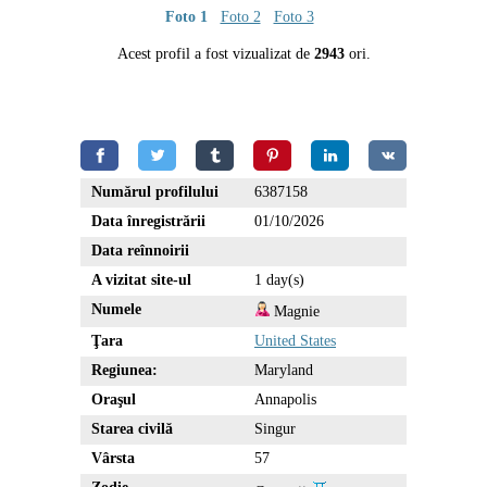
Foto 1
Foto 2
Foto 3
Acest profil a fost vizualizat de
2943
ori.
Numărul profilului
6387158
Data înregistrării
01/10/2026
Data reînnoirii
A vizitat site-ul
1 day(s)
Numele
Magnie
Ţara
United States
Regiunea:
Maryland
Oraşul
Annapolis
Starea civilă
Singur
Vârsta
57