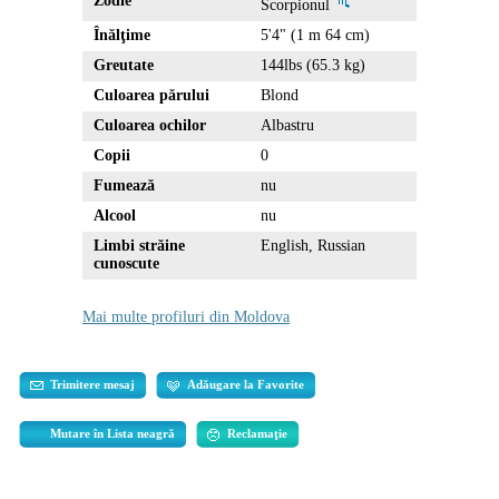
Zodie
Scorpionul
Înălţime
5'4" (1 m 64 cm)
Greutate
144lbs (65.3 kg)
Culoarea părului
Blond
Culoarea ochilor
Albastru
Copii
0
Fumează
nu
Alcool
nu
Limbi străine
English, Russian
cunoscute
Mai multe profiluri din Moldova
Trimitere mesaj
Adăugare la Favorite
Mutare în Lista neagră
Reclamaţie