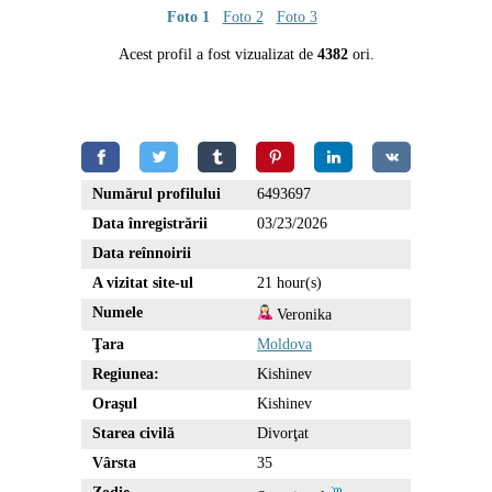
Foto 1
Foto 2
Foto 3
Acest profil a fost vizualizat de
4382
ori.
Numărul profilului
6493697
Data înregistrării
03/23/2026
Data reînnoirii
A vizitat site-ul
21 hour(s)
Numele
Veronika
Ţara
Moldova
Regiunea:
Kishinev
Oraşul
Kishinev
Starea civilă
Divorţat
Vârsta
35