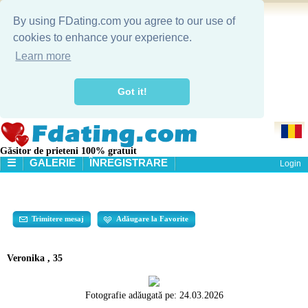
By using FDating.com you agree to our use of
cookies to enhance your experience.
Learn more
Got it!
Găsitor de prieteni 100% gratuit
☰
GALERIE
ÎNREGISTRARE
Login
HOME
GALERIE
CĂUTARE
Trimitere mesaj
Adăugare la Favorite
Veronika , 35
Fotografie adăugată pe:
24.03.2026