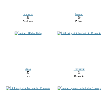
Gheleena
Natalia
51
56
Moldova
Poland
Anio
Halfasoul
55
61
Italy
Romania