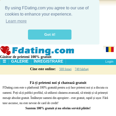
By using FDating.com you agree to our use of
cookies to enhance your experience.
Learn more
Got it!
Găsitor de prieteni 100% gratuit
☰
GALERIE
ÎNREGISTRARE
Login
HOME
Cine este online
:
569 femei
749 bărbați
GALERIE
CĂUTARE
Fă-ți prieteni noi și chatează gratuit
FDating.com este o platformă 100% gratuită pentru a-ți face prieteni noi și a discuta cu
oameni. Poți să-ți publici profilul, să utilizezi căutarea avansată, să trimiți și să primești
mesaje absolut gratuit. Întâlnește oameni din apropiere - este gratuit, rapid și ușor. Fără
taxe ascunse, nu este nevoie de card de credit!
Suntem 100% gratuit și nu oferim servicii plătite!